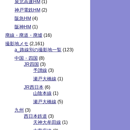
泉北高速HM
(1)
神戸電鉄HM
(2)
阪急HM
(4)
阪神HM
(1)
廃線・廃道・廃墟
(16)
撮影地メモ
(2,161)
a_路線別の撮影地一覧
(123)
中国・四国
(8)
JR四国
(3)
予讃線
(3)
瀬戸大橋線
(1)
JR西日本
(6)
山陰本線
(1)
瀬戸大橋線
(5)
九州
(3)
西日本鉄道
(3)
天神大牟田線
(1)