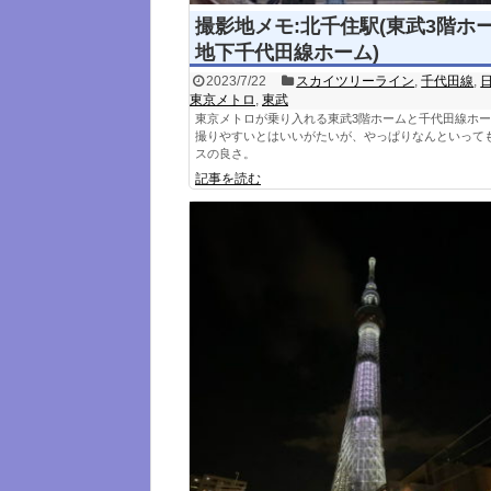
撮影地メモ:北千住駅(東武3階ホ
地下千代田線ホーム)
2023/7/22
スカイツリーライン
,
千代田線
,
東京メトロ
,
東武
東京メトロが乗り入れる東武3階ホームと千代田線ホ
撮りやすいとはいいがたいが、やっぱりなんといって
スの良さ。
記事を読む