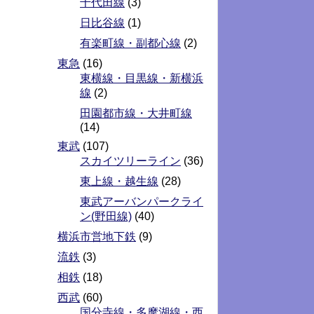
千代田線
(3)
日比谷線
(1)
有楽町線・副都心線
(2)
東急
(16)
東横線・目黒線・新横浜
線
(2)
田園都市線・大井町線
(14)
東武
(107)
スカイツリーライン
(36)
東上線・越生線
(28)
東武アーバンパークライ
ン(野田線)
(40)
横浜市営地下鉄
(9)
流鉄
(3)
相鉄
(18)
西武
(60)
国分寺線・多摩湖線・西