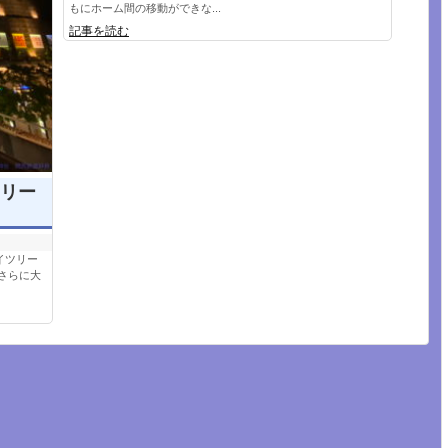
もにホーム間の移動ができな...
記事を読む
リー
イツリー
、さらに大