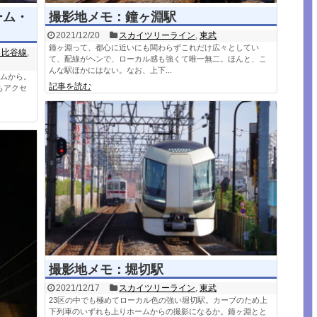
ーム・
撮影地メモ：鐘ヶ淵駅
2021/12/20
スカイツリーライン
,
東武
鐘ヶ淵って、都心に近いにも関わらずこれだけ広々としてい
日比谷線
,
て、配線がヘンで、ローカル感も強くて唯一無二。ほんと、こ
んな駅ほかにはない。なお、上下...
ームから。
記事を読む
もアクセ
撮影地メモ：堀切駅
2021/12/17
スカイツリーライン
,
東武
23区の中でも極めてローカル色の強い堀切駅。カーブのため上
下列車のいずれも上りホームからの撮影になるか。鐘ヶ淵とと