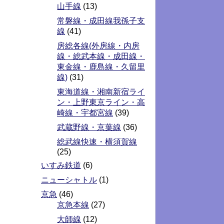
山手線
(13)
常磐線・成田線我孫子支
線
(41)
房総各線(外房線・内房
線・総武本線・成田線・
東金線・鹿島線・久留里
線)
(31)
東海道線・湘南新宿ライ
ン・上野東京ライン・高
崎線・宇都宮線
(39)
武蔵野線・京葉線
(36)
総武線快速・横須賀線
(25)
いすみ鉄道
(6)
ニューシャトル
(1)
京急
(46)
京急本線
(27)
大師線
(12)