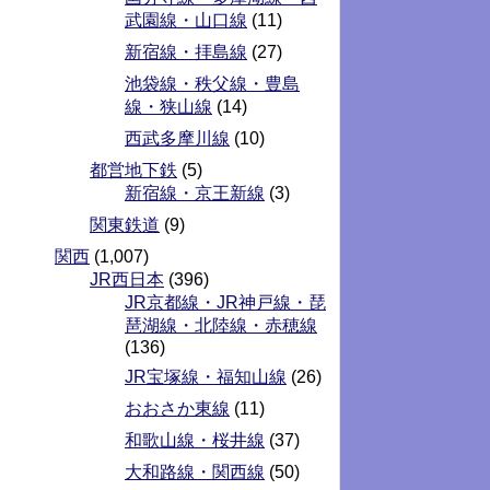
武園線・山口線
(11)
新宿線・拝島線
(27)
池袋線・秩父線・豊島
線・狭山線
(14)
西武多摩川線
(10)
都営地下鉄
(5)
新宿線・京王新線
(3)
関東鉄道
(9)
関西
(1,007)
JR西日本
(396)
JR京都線・JR神戸線・琵
琶湖線・北陸線・赤穂線
(136)
JR宝塚線・福知山線
(26)
おおさか東線
(11)
和歌山線・桜井線
(37)
大和路線・関西線
(50)