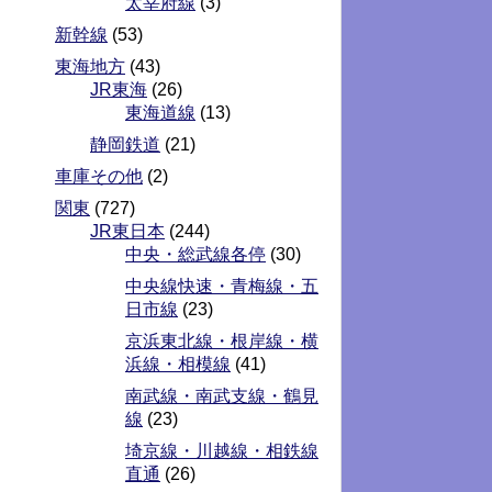
太宰府線
(3)
新幹線
(53)
東海地方
(43)
JR東海
(26)
東海道線
(13)
静岡鉄道
(21)
車庫その他
(2)
関東
(727)
JR東日本
(244)
中央・総武線各停
(30)
中央線快速・青梅線・五
日市線
(23)
京浜東北線・根岸線・横
浜線・相模線
(41)
南武線・南武支線・鶴見
線
(23)
埼京線・川越線・相鉄線
直通
(26)