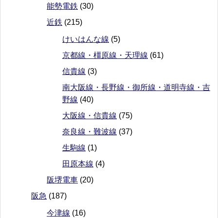
能勢電鉄
(30)
近鉄
(215)
けいはんな線
(5)
京都線・橿原線・天理線
(61)
信貴線
(3)
南大阪線・長野線・御所線・道明寺線・吉
野線
(40)
大阪線・信貴線
(75)
奈良線・難波線
(37)
生駒線
(1)
田原本線
(4)
阪堺電車
(20)
阪急
(187)
今津線
(16)