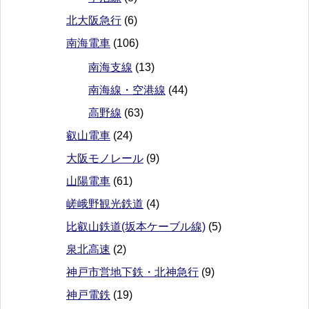
北大阪急行
(6)
南海電車
(106)
南海支線
(13)
南海線・空港線
(44)
高野線
(63)
叡山電車
(24)
大阪モノレール
(9)
山陽電車
(61)
嵯峨野観光鉄道
(4)
比叡山鉄道(坂本ケーブル線)
(5)
泉北高速
(2)
神戸市営地下鉄・北神急行
(9)
神戸電鉄
(19)