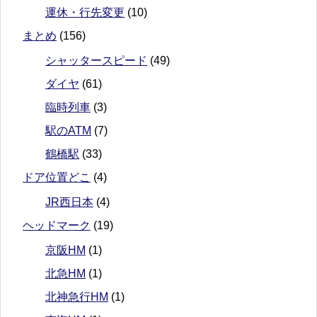
運休・行先変更
(10)
まとめ
(156)
シャッタースピード
(49)
ダイヤ
(61)
臨時列車
(3)
駅のATM
(7)
鶴橋駅
(33)
ドア位置どこ
(4)
JR西日本
(4)
ヘッドマーク
(19)
京阪HM
(1)
北急HM
(1)
北神急行HM
(1)