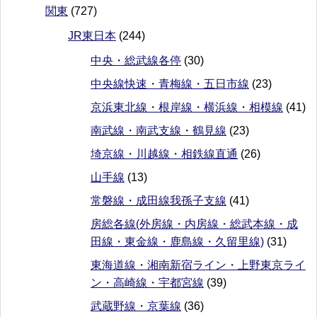
関東
(727)
JR東日本
(244)
中央・総武線各停
(30)
中央線快速・青梅線・五日市線
(23)
京浜東北線・根岸線・横浜線・相模線
(41)
南武線・南武支線・鶴見線
(23)
埼京線・川越線・相鉄線直通
(26)
山手線
(13)
常磐線・成田線我孫子支線
(41)
房総各線(外房線・内房線・総武本線・成
田線・東金線・鹿島線・久留里線)
(31)
東海道線・湘南新宿ライン・上野東京ライ
ン・高崎線・宇都宮線
(39)
武蔵野線・京葉線
(36)