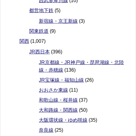
西武多摩川線
(10)
都営地下鉄
(5)
新宿線・京王新線
(3)
関東鉄道
(9)
関西
(1,007)
JR西日本
(396)
JR京都線・JR神戸線・琵琶湖線・北陸
線・赤穂線
(136)
JR宝塚線・福知山線
(26)
おおさか東線
(11)
和歌山線・桜井線
(37)
大和路線・関西線
(50)
大阪環状線・ゆめ咲線
(35)
奈良線
(25)