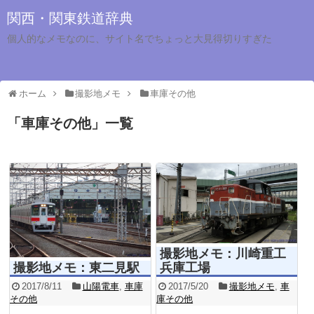
関西・関東鉄道辞典
個人的なメモなのに、サイト名でちょっと大見得切りすぎた
ホーム
撮影地メモ
車庫その他
「
車庫その他
」
一覧
撮影地メモ：川崎重工
兵庫工場
撮影地メモ：東二見駅
2017/5/20
撮影地メモ
,
車
2017/8/11
山陽電車
,
車庫
庫その他
その他