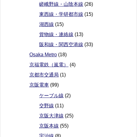
嵯峨野線・山陰本線
(26)
東西線・学研都市線
(15)
湖西線
(15)
貨物線・連絡線
(13)
阪和線・関西空港線
(33)
Osaka Metro
(18)
京福電鉄（嵐電）
(4)
京都市交通局
(1)
京阪電車
(99)
ケーブル線
(2)
交野線
(11)
京阪大津線
(25)
京阪本線
(55)
宇治線
(8)