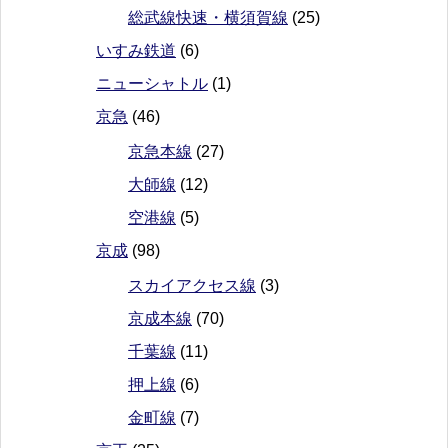
総武線快速・横須賀線
(25)
いすみ鉄道
(6)
ニューシャトル
(1)
京急
(46)
京急本線
(27)
大師線
(12)
空港線
(5)
京成
(98)
スカイアクセス線
(3)
京成本線
(70)
千葉線
(11)
押上線
(6)
金町線
(7)