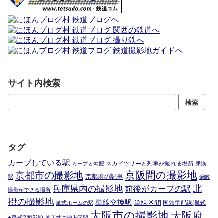
サイト内検索
タグ
カーブしている駅
スカイツリーと列車が撮れる場所
カーブと勾配
乗換
京阪間の撮影地
京都市の撮影地
京都府の記事
駅
俯瞰
北
兵庫県内の撮影地
前後がカーブの駅
撮影ができる場所
摂の撮影地
単線交換駅
単線区間
国鉄型配線(単式
単式ホームの駅
大阪市の撮影地
大阪府
+島式2面3線)
地下鉄の地上区間