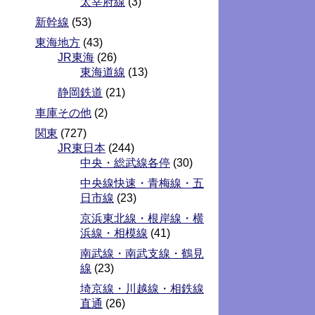
太宰府線
(3)
新幹線
(53)
東海地方
(43)
JR東海
(26)
東海道線
(13)
静岡鉄道
(21)
車庫その他
(2)
関東
(727)
JR東日本
(244)
中央・総武線各停
(30)
中央線快速・青梅線・五
日市線
(23)
京浜東北線・根岸線・横
浜線・相模線
(41)
南武線・南武支線・鶴見
線
(23)
埼京線・川越線・相鉄線
直通
(26)