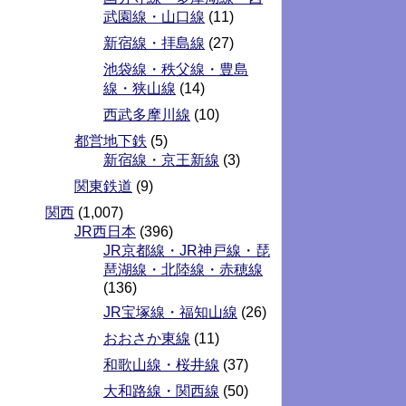
武園線・山口線
(11)
新宿線・拝島線
(27)
池袋線・秩父線・豊島
線・狭山線
(14)
西武多摩川線
(10)
都営地下鉄
(5)
新宿線・京王新線
(3)
関東鉄道
(9)
関西
(1,007)
JR西日本
(396)
JR京都線・JR神戸線・琵
琶湖線・北陸線・赤穂線
(136)
JR宝塚線・福知山線
(26)
おおさか東線
(11)
和歌山線・桜井線
(37)
大和路線・関西線
(50)