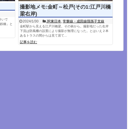
撮影地メモ:金町～松戸(その1:江戸川橋
梁右岸)
多いで
2024/1/30
JR東日本
,
常磐線・成田線我孫子支線
の鉄橋」と
金町駅から見える江戸川橋梁。その袂から。撮影地だった右岸
下流は防風柵の設置により撮影が無理になった。とはいえ２本
あるトラスの間からは見て居て...
記事を読む