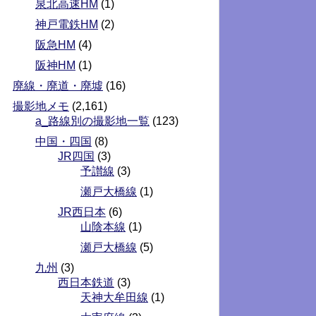
泉北高速HM
(1)
神戸電鉄HM
(2)
阪急HM
(4)
阪神HM
(1)
廃線・廃道・廃墟
(16)
撮影地メモ
(2,161)
a_路線別の撮影地一覧
(123)
中国・四国
(8)
JR四国
(3)
予讃線
(3)
瀬戸大橋線
(1)
JR西日本
(6)
山陰本線
(1)
瀬戸大橋線
(5)
九州
(3)
西日本鉄道
(3)
天神大牟田線
(1)