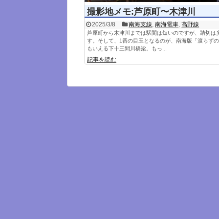
撮影地メモ:芦原町〜木津川
2025/3/8
南海支線
,
南海電車
,
高野線
芦原町から木津川までは駅間は短いのですが、踏切は
す。そして、1番の目玉となるのが、南海版「渡らず
もいえる下十三間川橋梁。もっ...
記事を読む