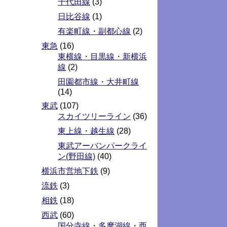
千代田線
(3)
日比谷線
(1)
有楽町線・副都心線
(2)
東急
(16)
東横線・目黒線・新横浜
線
(2)
田園都市線・大井町線
(14)
東武
(107)
スカイツリーライン
(36)
東上線・越生線
(28)
東武アーバンパークライ
ン(野田線)
(40)
横浜市営地下鉄
(9)
流鉄
(3)
相鉄
(18)
西武
(60)
国分寺線・多摩湖線・西