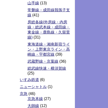
山手線
(13)
常磐線・成田線我孫子支
線
(41)
房総各線(外房線・内房
線・総武本線・成田線・
東金線・鹿島線・久留里
線)
(31)
東海道線・湘南新宿ライ
ン・上野東京ライン・高
崎線・宇都宮線
(39)
武蔵野線・京葉線
(36)
総武線快速・横須賀線
(25)
いすみ鉄道
(6)
ニューシャトル
(1)
京急
(46)
京急本線
(27)
大師線
(12)