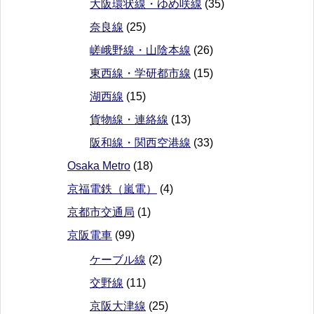
大阪環状線・ゆめ咲線
(35)
奈良線
(25)
嵯峨野線・山陰本線
(26)
東西線・学研都市線
(15)
湖西線
(15)
貨物線・連絡線
(13)
阪和線・関西空港線
(33)
Osaka Metro
(18)
京福電鉄（嵐電）
(4)
京都市交通局
(1)
京阪電車
(99)
ケーブル線
(2)
交野線
(11)
京阪大津線
(25)