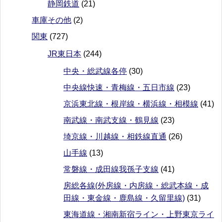
静岡鉄道
(21)
車庫その他
(2)
関東
(727)
JR東日本
(244)
中央・総武線各停
(30)
中央線快速・青梅線・五日市線
(23)
京浜東北線・根岸線・横浜線・相模線
(41)
南武線・南武支線・鶴見線
(23)
埼京線・川越線・相鉄線直通
(26)
山手線
(13)
常磐線・成田線我孫子支線
(41)
房総各線(外房線・内房線・総武本線・成
田線・東金線・鹿島線・久留里線)
(31)
東海道線・湘南新宿ライン・上野東京ライ