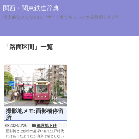
関西・関東鉄道辞典
個人的なメモなのに、サイト名でちょっと大見得切りすぎた
「
路面区間
」
一覧
撮影地メモ:面影橋停留
所
2024/3/26
都営地下鉄
面影橋とは独特の趣深い名で江戸時代
にはあったようだが由来は確としない