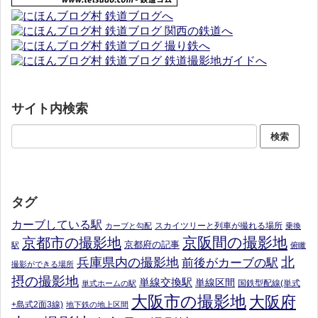
サイト内検索
タグ
カーブしている駅
スカイツリーと列車が撮れる場所
カーブと勾配
乗換
京阪間の撮影地
京都市の撮影地
京都府の記事
駅
俯瞰
北
兵庫県内の撮影地
前後がカーブの駅
撮影ができる場所
摂の撮影地
単線交換駅
単線区間
国鉄型配線(単式
単式ホームの駅
大阪市の撮影地
大阪府
+島式2面3線)
地下鉄の地上区間