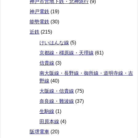
神戸市営地下鉄・北神急行
(9)
神戸電鉄
(19)
能勢電鉄
(30)
近鉄
(215)
けいはんな線
(5)
京都線・橿原線・天理線
(61)
信貴線
(3)
南大阪線・長野線・御所線・道明寺線・吉
野線
(40)
大阪線・信貴線
(75)
奈良線・難波線
(37)
生駒線
(1)
田原本線
(4)
阪堺電車
(20)