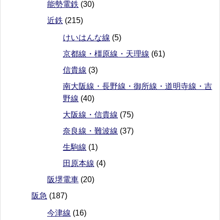
能勢電鉄
(30)
近鉄
(215)
けいはんな線
(5)
京都線・橿原線・天理線
(61)
信貴線
(3)
南大阪線・長野線・御所線・道明寺線・吉
野線
(40)
大阪線・信貴線
(75)
奈良線・難波線
(37)
生駒線
(1)
田原本線
(4)
阪堺電車
(20)
阪急
(187)
今津線
(16)