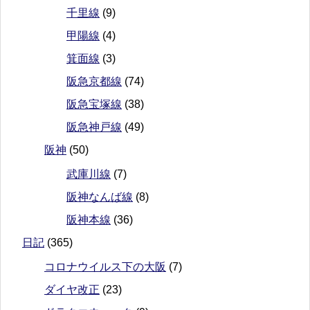
千里線
(9)
甲陽線
(4)
箕面線
(3)
阪急京都線
(74)
阪急宝塚線
(38)
阪急神戸線
(49)
阪神
(50)
武庫川線
(7)
阪神なんば線
(8)
阪神本線
(36)
日記
(365)
コロナウイルス下の大阪
(7)
ダイヤ改正
(23)