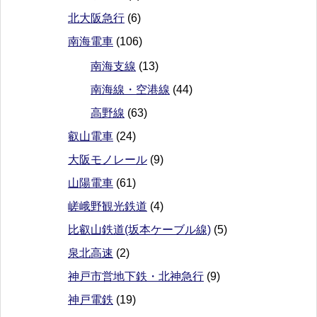
北大阪急行
(6)
南海電車
(106)
南海支線
(13)
南海線・空港線
(44)
高野線
(63)
叡山電車
(24)
大阪モノレール
(9)
山陽電車
(61)
嵯峨野観光鉄道
(4)
比叡山鉄道(坂本ケーブル線)
(5)
泉北高速
(2)
神戸市営地下鉄・北神急行
(9)
神戸電鉄
(19)