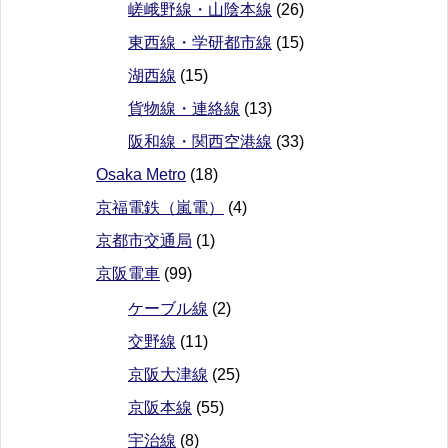
嵯峨野線・山陰本線
(26)
東西線・学研都市線
(15)
湖西線
(15)
貨物線・連絡線
(13)
阪和線・関西空港線
(33)
Osaka Metro
(18)
京福電鉄（嵐電）
(4)
京都市交通局
(1)
京阪電車
(99)
ケーブル線
(2)
交野線
(11)
京阪大津線
(25)
京阪本線
(55)
宇治線
(8)