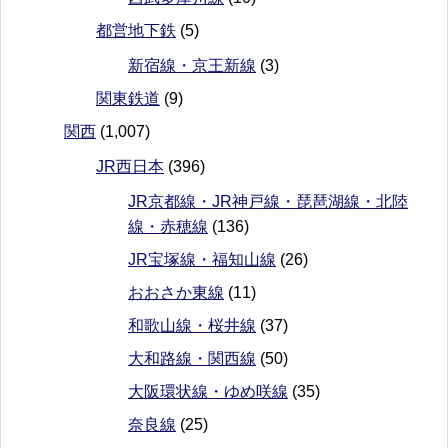
都営地下鉄
(5)
新宿線・京王新線
(3)
関東鉄道
(9)
関西
(1,007)
JR西日本
(396)
JR京都線・JR神戸線・琵琶湖線・北陸
線・赤穂線
(136)
JR宝塚線・福知山線
(26)
おおさか東線
(11)
和歌山線・桜井線
(37)
大和路線・関西線
(50)
大阪環状線・ゆめ咲線
(35)
奈良線
(25)