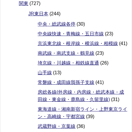
関東
(727)
JR東日本
(244)
中央・総武線各停
(30)
中央線快速・青梅線・五日市線
(23)
京浜東北線・根岸線・横浜線・相模線
(41)
南武線・南武支線・鶴見線
(23)
埼京線・川越線・相鉄線直通
(26)
山手線
(13)
常磐線・成田線我孫子支線
(41)
房総各線(外房線・内房線・総武本線・成
田線・東金線・鹿島線・久留里線)
(31)
東海道線・湘南新宿ライン・上野東京ライ
ン・高崎線・宇都宮線
(39)
武蔵野線・京葉線
(36)