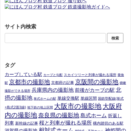
サイト内検索
タグ
カーブしている駅
スカイツリーと列車が撮れる場所
カーブと勾配
乗換
京阪間の撮影地
京都市の撮影地
京都府の記事
駅
俯瞰
北
兵庫県内の撮影地
前後がカーブの駅
撮影ができる場所
摂の撮影地
単線交換駅
単線区間
国鉄型配線(単式
単式ホームの駅
大阪市の撮影地
大阪府
+島式2面3線)
地下鉄の地上区間
内の撮影地
奈良県の撮影地
島式ホーム
折返し
桜と列車が撮れる場所
列車
新幹線の記事
構内踏切のある駅
相対式ホーム
神姫間の
滋賀県の撮影地
相対式・高架ホーム