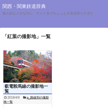
関西・関東鉄道辞典
個人的なメモなのに、サイト名でちょっと大見得切りすぎた
「
紅葉の撮影地
」
一覧
叡電鞍馬線の撮影地一
覧
2019/4/9
a_路線別の撮影
地一覧