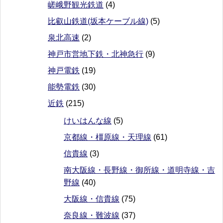
嵯峨野観光鉄道
(4)
比叡山鉄道(坂本ケーブル線)
(5)
泉北高速
(2)
神戸市営地下鉄・北神急行
(9)
神戸電鉄
(19)
能勢電鉄
(30)
近鉄
(215)
けいはんな線
(5)
京都線・橿原線・天理線
(61)
信貴線
(3)
南大阪線・長野線・御所線・道明寺線・吉
野線
(40)
大阪線・信貴線
(75)
奈良線・難波線
(37)