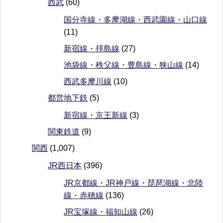
西武
(60)
国分寺線・多摩湖線・西武園線・山口線
(11)
新宿線・拝島線
(27)
池袋線・秩父線・豊島線・狭山線
(14)
西武多摩川線
(10)
都営地下鉄
(5)
新宿線・京王新線
(3)
関東鉄道
(9)
関西
(1,007)
JR西日本
(396)
JR京都線・JR神戸線・琵琶湖線・北陸
線・赤穂線
(136)
JR宝塚線・福知山線
(26)