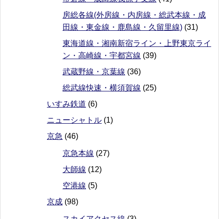
房総各線(外房線・内房線・総武本線・成
田線・東金線・鹿島線・久留里線)
(31)
東海道線・湘南新宿ライン・上野東京ライ
ン・高崎線・宇都宮線
(39)
武蔵野線・京葉線
(36)
総武線快速・横須賀線
(25)
いすみ鉄道
(6)
ニューシャトル
(1)
京急
(46)
京急本線
(27)
大師線
(12)
空港線
(5)
京成
(98)
スカイアクセス線
(3)