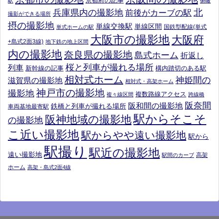
京都府の記事
駅
俯瞰
北
兵庫県内の撮影地
前後がカーブの駅
撮影ができる場所
摂の撮影地
単線交換駅
単線区間
国鉄型配線(単式
単式ホームの駅
大阪市の撮影地
大阪府
+島式2面3線)
地下鉄の地上区間
内の撮影地
奈良県の撮影地
島式ホーム
折返し
桜と列車が撮れる場所
列車
新幹線の記事
構内踏切のある駅
相対式ホーム
神姫間の
滋賀県の撮影地
相対式・高架ホーム
神戸市の撮影地
撮影地
複数路線アクセス
複々線区間
跨線橋
阪奈間
阪和間の撮影地
鉄橋と列車が撮れる場所
車両基地最寄駅
駅からそこそ
阪神地域の撮影地
の撮影地
こ近い撮影地
駅からやや遠い撮影地
駅から
駅撮り
駅近の撮影地
遠い撮影地
高架
駅間のカーブ
ホーム
高架・島式2面4線