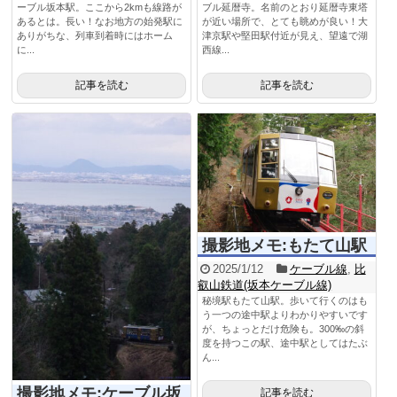
ーブル坂本駅。ここから2kmも線路が
ブル延暦寺。名前のとおり延暦寺東塔
あるとは。長い！なお地方の始発駅に
が近い場所で、とても眺めが良い！大
ありがちな、列車到着時にはホーム
津京駅や堅田駅付近が見え、望遠で湖
に...
西線...
記事を読む
記事を読む
撮影地メモ:もたて山駅
2025/1/12
ケーブル線
,
比
叡山鉄道(坂本ケーブル線)
秘境駅もたて山駅。歩いて行くのはも
う一つの途中駅よりわかりやすいです
が、ちょっとだけ危険も。300‰の斜
度を持つこの駅、途中駅としてはたぶ
ん...
撮影地メモ:ケーブル坂
記事を読む