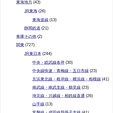
東海地方
(43)
JR東海
(26)
東海道線
(13)
静岡鉄道
(21)
車庫その他
(2)
関東
(727)
JR東日本
(244)
中央・総武線各停
(30)
中央線快速・青梅線・五日市線
(23)
京浜東北線・根岸線・横浜線・相模線
(41)
南武線・南武支線・鶴見線
(23)
埼京線・川越線・相鉄線直通
(26)
山手線
(13)
常磐線・成田線我孫子支線
(41)