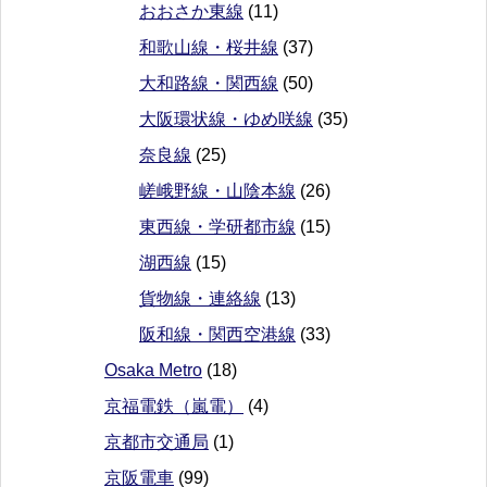
おおさか東線
(11)
和歌山線・桜井線
(37)
大和路線・関西線
(50)
大阪環状線・ゆめ咲線
(35)
奈良線
(25)
嵯峨野線・山陰本線
(26)
東西線・学研都市線
(15)
湖西線
(15)
貨物線・連絡線
(13)
阪和線・関西空港線
(33)
Osaka Metro
(18)
京福電鉄（嵐電）
(4)
京都市交通局
(1)
京阪電車
(99)