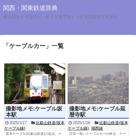
関西・関東鉄道辞典
個人的なメモなのに、サイト名でちょっと大見得切りすぎた
「
ケーブルカー
」
一覧
撮影地メモ:ケーブル坂
撮影地メモ:ケーブル延
本駅
暦寺駅
2025/1/17
比叡山鉄道(坂本
2025/1/16
比叡山鉄道(坂本
ケーブル線)
ケーブル線)
,
湖西線
坂本ケーブル(比叡山鉄道)の起点、ケ
日本一長いケーブルカーの終点、ケー