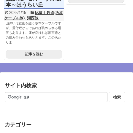
本～ほうらい丘
2025/1/15
比叡山鉄道(坂本
ケーブル線)
,
湖西線
山深い比叡山を縫う坂本ケーブルです
が、麓付近からであれば眺められる場
所もあります。運が良ければ湖西線と
の組み合わせもありえます。このあた
りま...
記事を読む
サイト内検索
カテゴリー