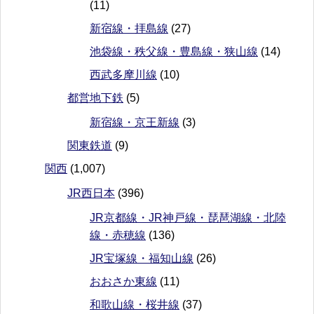
(11)
新宿線・拝島線
(27)
池袋線・秩父線・豊島線・狭山線
(14)
西武多摩川線
(10)
都営地下鉄
(5)
新宿線・京王新線
(3)
関東鉄道
(9)
関西
(1,007)
JR西日本
(396)
JR京都線・JR神戸線・琵琶湖線・北陸
線・赤穂線
(136)
JR宝塚線・福知山線
(26)
おおさか東線
(11)
和歌山線・桜井線
(37)