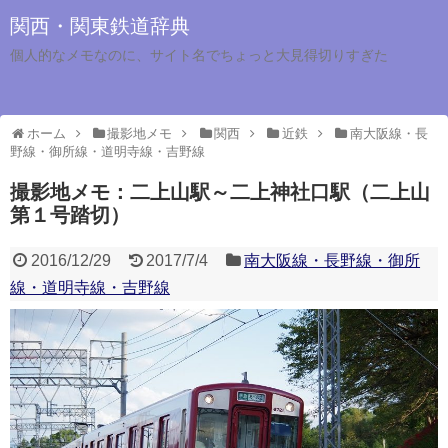
関西・関東鉄道辞典
個人的なメモなのに、サイト名でちょっと大見得切りすぎた
ホーム
撮影地メモ
関西
近鉄
南大阪線・長
野線・御所線・道明寺線・吉野線
撮影地メモ：二上山駅～二上神社口駅（二上山
第１号踏切）
2016/12/29
2017/7/4
南大阪線・長野線・御所
線・道明寺線・吉野線