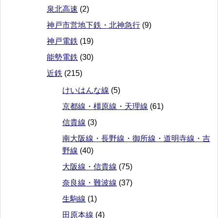
泉北高速
(2)
神戸市営地下鉄・北神急行
(9)
神戸電鉄
(19)
能勢電鉄
(30)
近鉄
(215)
けいはんな線
(5)
京都線・橿原線・天理線
(61)
信貴線
(3)
南大阪線・長野線・御所線・道明寺線・吉
野線
(40)
大阪線・信貴線
(75)
奈良線・難波線
(37)
生駒線
(1)
田原本線
(4)