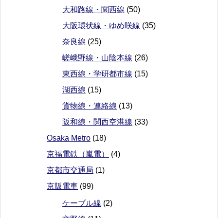
大和路線・関西線
(50)
大阪環状線・ゆめ咲線
(35)
奈良線
(25)
嵯峨野線・山陰本線
(26)
東西線・学研都市線
(15)
湖西線
(15)
貨物線・連絡線
(13)
阪和線・関西空港線
(33)
Osaka Metro
(18)
京福電鉄（嵐電）
(4)
京都市交通局
(1)
京阪電車
(99)
ケーブル線
(2)