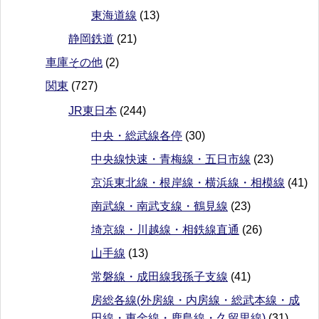
東海道線
(13)
静岡鉄道
(21)
車庫その他
(2)
関東
(727)
JR東日本
(244)
中央・総武線各停
(30)
中央線快速・青梅線・五日市線
(23)
京浜東北線・根岸線・横浜線・相模線
(41)
南武線・南武支線・鶴見線
(23)
埼京線・川越線・相鉄線直通
(26)
山手線
(13)
常磐線・成田線我孫子支線
(41)
房総各線(外房線・内房線・総武本線・成
田線・東金線・鹿島線・久留里線)
(31)