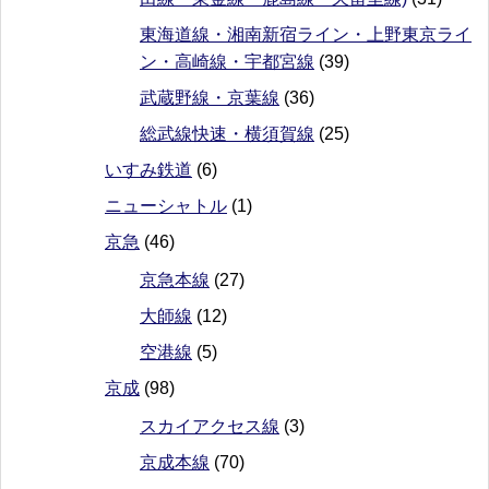
東海道線・湘南新宿ライン・上野東京ライ
ン・高崎線・宇都宮線
(39)
武蔵野線・京葉線
(36)
総武線快速・横須賀線
(25)
いすみ鉄道
(6)
ニューシャトル
(1)
京急
(46)
京急本線
(27)
大師線
(12)
空港線
(5)
京成
(98)
スカイアクセス線
(3)
京成本線
(70)