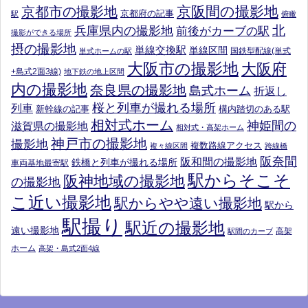
京阪間の撮影地
京都市の撮影地
京都府の記事
駅
俯瞰
北
兵庫県内の撮影地
前後がカーブの駅
撮影ができる場所
摂の撮影地
単線交換駅
単線区間
国鉄型配線(単式
単式ホームの駅
大阪市の撮影地
大阪府
+島式2面3線)
地下鉄の地上区間
内の撮影地
奈良県の撮影地
島式ホーム
折返し
桜と列車が撮れる場所
列車
新幹線の記事
構内踏切のある駅
相対式ホーム
神姫間の
滋賀県の撮影地
相対式・高架ホーム
神戸市の撮影地
撮影地
複数路線アクセス
複々線区間
跨線橋
阪奈間
阪和間の撮影地
鉄橋と列車が撮れる場所
車両基地最寄駅
駅からそこそ
阪神地域の撮影地
の撮影地
こ近い撮影地
駅からやや遠い撮影地
駅から
駅撮り
駅近の撮影地
遠い撮影地
高架
駅間のカーブ
ホーム
高架・島式2面4線