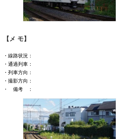
【メ モ】
・線路状況：
・通過列車：
・列車方向：
・撮影方向：
・ 備考 ：