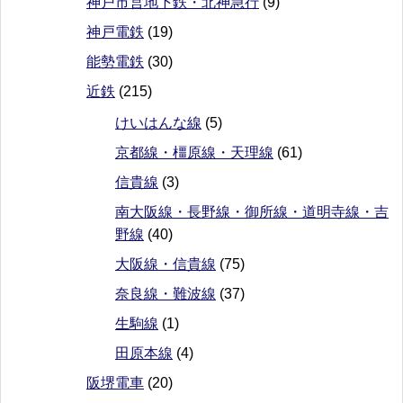
神戸市営地下鉄・北神急行
(9)
神戸電鉄
(19)
能勢電鉄
(30)
近鉄
(215)
けいはんな線
(5)
京都線・橿原線・天理線
(61)
信貴線
(3)
南大阪線・長野線・御所線・道明寺線・吉
野線
(40)
大阪線・信貴線
(75)
奈良線・難波線
(37)
生駒線
(1)
田原本線
(4)
阪堺電車
(20)