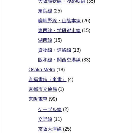
大阪環状線・ゆめ咲線
(35)
奈良線
(25)
嵯峨野線・山陰本線
(26)
東西線・学研都市線
(15)
湖西線
(15)
貨物線・連絡線
(13)
阪和線・関西空港線
(33)
Osaka Metro
(18)
京福電鉄（嵐電）
(4)
京都市交通局
(1)
京阪電車
(99)
ケーブル線
(2)
交野線
(11)
京阪大津線
(25)