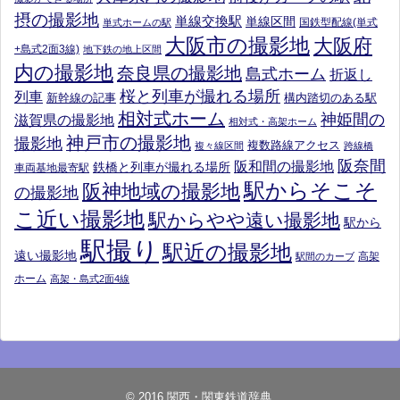
摂の撮影地
単線交換駅
単線区間
国鉄型配線(単式
単式ホームの駅
大阪市の撮影地
大阪府
+島式2面3線)
地下鉄の地上区間
内の撮影地
奈良県の撮影地
島式ホーム
折返し
桜と列車が撮れる場所
列車
新幹線の記事
構内踏切のある駅
相対式ホーム
神姫間の
滋賀県の撮影地
相対式・高架ホーム
神戸市の撮影地
撮影地
複数路線アクセス
複々線区間
跨線橋
阪奈間
阪和間の撮影地
鉄橋と列車が撮れる場所
車両基地最寄駅
駅からそこそ
阪神地域の撮影地
の撮影地
こ近い撮影地
駅からやや遠い撮影地
駅から
駅撮り
駅近の撮影地
遠い撮影地
高架
駅間のカーブ
ホーム
高架・島式2面4線
© 2016
関西・関東鉄道辞典
.