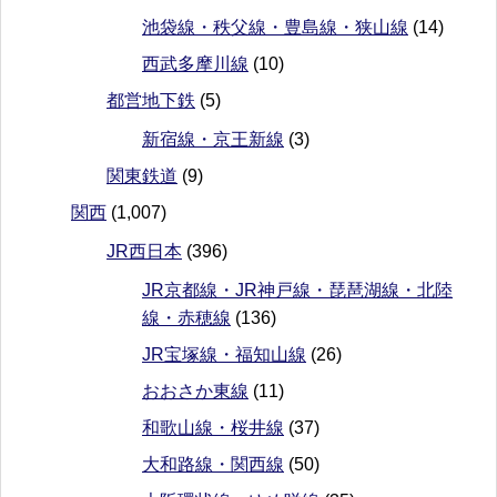
池袋線・秩父線・豊島線・狭山線
(14)
西武多摩川線
(10)
都営地下鉄
(5)
新宿線・京王新線
(3)
関東鉄道
(9)
関西
(1,007)
JR西日本
(396)
JR京都線・JR神戸線・琵琶湖線・北陸
線・赤穂線
(136)
JR宝塚線・福知山線
(26)
おおさか東線
(11)
和歌山線・桜井線
(37)
大和路線・関西線
(50)