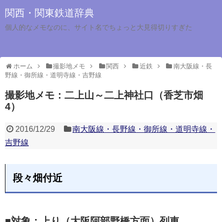
関西・関東鉄道辞典
個人的なメモなのに、サイト名でちょっと大見得切りすぎた
ホーム
撮影地メモ
関西
近鉄
南大阪線・長
野線・御所線・道明寺線・吉野線
撮影地メモ：二上山～二上神社口（香芝市畑
4）
2016/12/29
南大阪線・長野線・御所線・道明寺線・
吉野線
段々畑付近
■対象：上り（大阪阿部野橋方面）列車