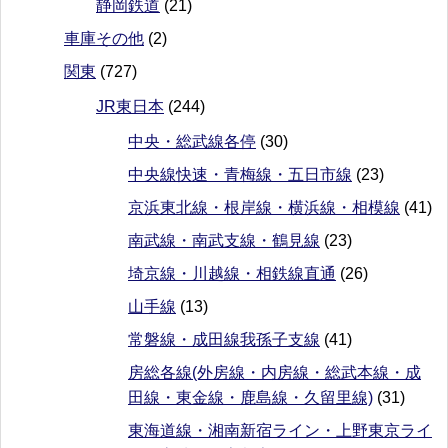
静岡鉄道
(21)
車庫その他
(2)
関東
(727)
JR東日本
(244)
中央・総武線各停
(30)
中央線快速・青梅線・五日市線
(23)
京浜東北線・根岸線・横浜線・相模線
(41)
南武線・南武支線・鶴見線
(23)
埼京線・川越線・相鉄線直通
(26)
山手線
(13)
常磐線・成田線我孫子支線
(41)
房総各線(外房線・内房線・総武本線・成
田線・東金線・鹿島線・久留里線)
(31)
東海道線・湘南新宿ライン・上野東京ライ