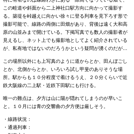
この畦道や斜面から二上神社口駅方向に向かって撮影す
る。築堤を峠越えに向かい徐々に登る列車を見下ろす形で
撮影可能で、線路の両側に田畑があり、背後は遠く大和高
原の山並みまで開けている。下掲写真でも数人の撮影者が
見えるし、ネット上でも撮影地としてよく紹介されている
が、私有地ではないのだろうかという疑問が湧くのだが…
この場所以外にも上写真のように道からとか、田んぼごし
とか、北側からとか、いろいろ試し甲斐のありそうな場
所。駅からも１０分程度で着けるうえ、２０分くらいで近
鉄大阪線の二上駅・近鉄下田駅にも行ける。
唯一の難点は、夕方は山に陽が隠れてしまうのが早いこ
と。１０月には青の交響曲の夕方便は厳しそう。
・線路状況：
・通過列車：