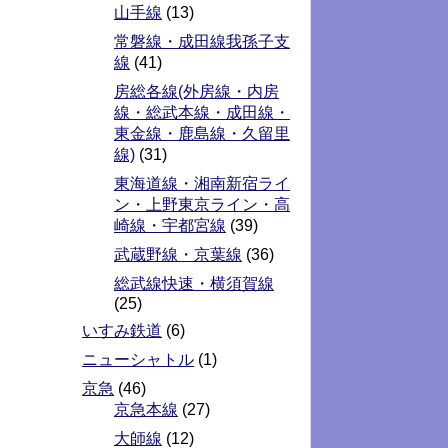
山手線
(13)
常磐線・成田線我孫子支
線
(41)
房総各線(外房線・内房
線・総武本線・成田線・
東金線・鹿島線・久留里
線)
(31)
東海道線・湘南新宿ライ
ン・上野東京ライン・高
崎線・宇都宮線
(39)
武蔵野線・京葉線
(36)
総武線快速・横須賀線
(25)
いすみ鉄道
(6)
ニューシャトル
(1)
京急
(46)
京急本線
(27)
大師線
(12)