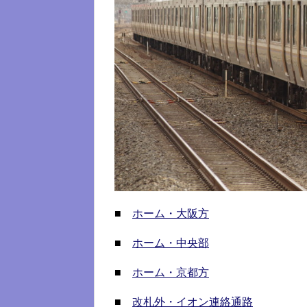
■
ホーム・大阪方
■
ホーム・中央部
■
ホーム・京都方
■
改札外・イオン連絡通路