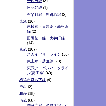
千代田線
(3)
日比谷線
(1)
有楽町線・副都心線
(2)
東急
(16)
東横線・目黒線・新横浜
線
(2)
田園都市線・大井町線
(14)
東武
(107)
スカイツリーライン
(36)
東上線・越生線
(28)
東武アーバンパークライ
ン(野田線)
(40)
横浜市営地下鉄
(9)
流鉄
(3)
相鉄
(18)
西武
(60)
国分寺線・多摩湖線・西