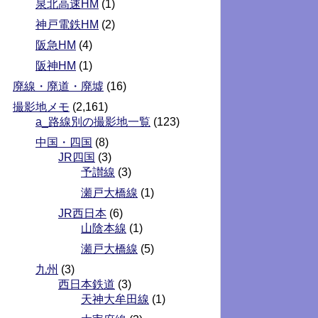
泉北高速HM
(1)
神戸電鉄HM
(2)
阪急HM
(4)
阪神HM
(1)
廃線・廃道・廃墟
(16)
撮影地メモ
(2,161)
a_路線別の撮影地一覧
(123)
中国・四国
(8)
JR四国
(3)
予讃線
(3)
瀬戸大橋線
(1)
JR西日本
(6)
山陰本線
(1)
瀬戸大橋線
(5)
九州
(3)
西日本鉄道
(3)
天神大牟田線
(1)