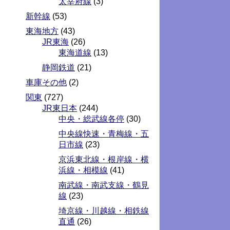
太宰府線
(3)
新幹線
(53)
東海地方
(43)
JR東海
(26)
東海道線
(13)
静岡鉄道
(21)
車庫その他
(2)
関東
(727)
JR東日本
(244)
中央・総武線各停
(30)
中央線快速・青梅線・五
日市線
(23)
京浜東北線・根岸線・横
浜線・相模線
(41)
南武線・南武支線・鶴見
線
(23)
埼京線・川越線・相鉄線
直通
(26)