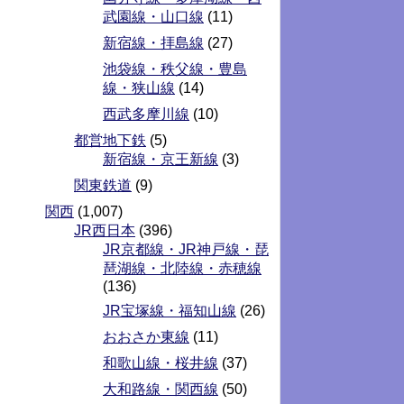
武園線・山口線
(11)
新宿線・拝島線
(27)
池袋線・秩父線・豊島
線・狭山線
(14)
西武多摩川線
(10)
都営地下鉄
(5)
新宿線・京王新線
(3)
関東鉄道
(9)
関西
(1,007)
JR西日本
(396)
JR京都線・JR神戸線・琵
琶湖線・北陸線・赤穂線
(136)
JR宝塚線・福知山線
(26)
おおさか東線
(11)
和歌山線・桜井線
(37)
大和路線・関西線
(50)