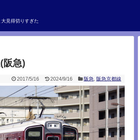
と大見得切りすぎた
(阪急)
2017/5/16
2024/9/16
阪急
,
阪急京都線