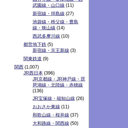
武園線・山口線
(11)
新宿線・拝島線
(27)
池袋線・秩父線・豊島
線・狭山線
(14)
西武多摩川線
(10)
都営地下鉄
(5)
新宿線・京王新線
(3)
関東鉄道
(9)
関西
(1,007)
JR西日本
(396)
JR京都線・JR神戸線・琵
琶湖線・北陸線・赤穂線
(136)
JR宝塚線・福知山線
(26)
おおさか東線
(11)
和歌山線・桜井線
(37)
大和路線・関西線
(50)