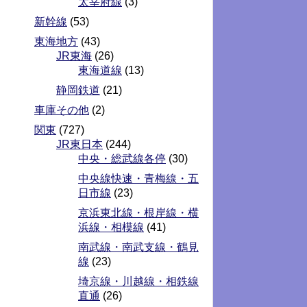
太宰府線
(3)
新幹線
(53)
東海地方
(43)
JR東海
(26)
東海道線
(13)
静岡鉄道
(21)
車庫その他
(2)
関東
(727)
JR東日本
(244)
中央・総武線各停
(30)
中央線快速・青梅線・五
日市線
(23)
京浜東北線・根岸線・横
浜線・相模線
(41)
南武線・南武支線・鶴見
線
(23)
埼京線・川越線・相鉄線
直通
(26)