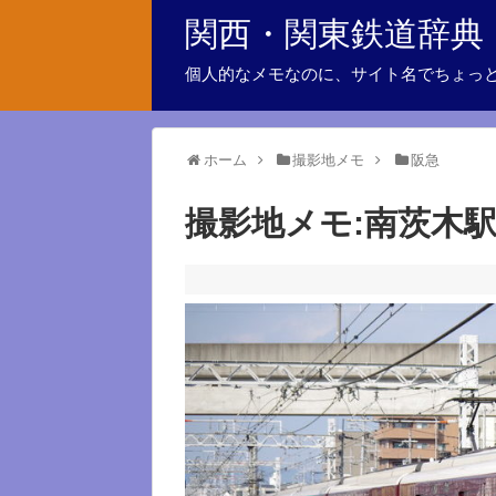
関西・関東鉄道辞典
個人的なメモなのに、サイト名でちょっ
ホーム
撮影地メモ
阪急
撮影地メモ:南茨木駅