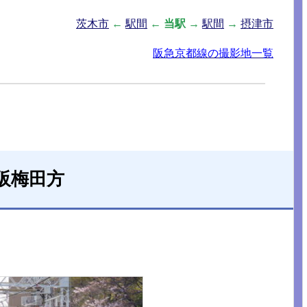
茨木市
←
駅間
←
当駅
→
駅間
→
摂津市
阪急京都線の撮影地一覧
阪梅田方