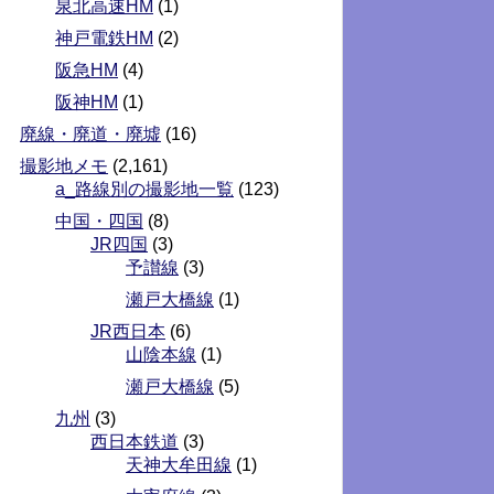
泉北高速HM
(1)
神戸電鉄HM
(2)
阪急HM
(4)
阪神HM
(1)
廃線・廃道・廃墟
(16)
撮影地メモ
(2,161)
a_路線別の撮影地一覧
(123)
中国・四国
(8)
JR四国
(3)
予讃線
(3)
瀬戸大橋線
(1)
JR西日本
(6)
山陰本線
(1)
瀬戸大橋線
(5)
九州
(3)
西日本鉄道
(3)
天神大牟田線
(1)