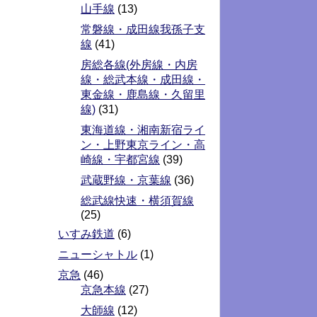
山手線
(13)
常磐線・成田線我孫子支
線
(41)
房総各線(外房線・内房
線・総武本線・成田線・
東金線・鹿島線・久留里
線)
(31)
東海道線・湘南新宿ライ
ン・上野東京ライン・高
崎線・宇都宮線
(39)
武蔵野線・京葉線
(36)
総武線快速・横須賀線
(25)
いすみ鉄道
(6)
ニューシャトル
(1)
京急
(46)
京急本線
(27)
大師線
(12)