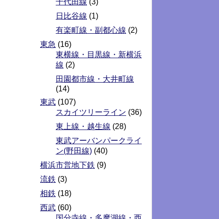
千代田線
(3)
日比谷線
(1)
有楽町線・副都心線
(2)
東急
(16)
東横線・目黒線・新横浜
線
(2)
田園都市線・大井町線
(14)
東武
(107)
スカイツリーライン
(36)
東上線・越生線
(28)
東武アーバンパークライ
ン(野田線)
(40)
横浜市営地下鉄
(9)
流鉄
(3)
相鉄
(18)
西武
(60)
国分寺線・多摩湖線・西