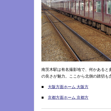
南茨木駅は有名撮影地で、何かあると
の良さが魅力。ここから北側の踏切も
■
大阪方面ホーム 大阪方
■
京都方面ホーム 京都方